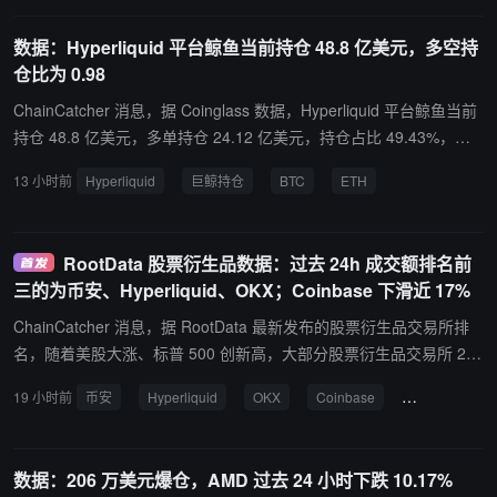
位，持仓规模约 974 万美元，杠杆倍数为 2 倍；3200 股美光科技多
头仓位，持仓规模约 294 万美元，杠杆倍数为 3 倍；900 股台积电
数据：Hyperliquid 平台鲸鱼当前持仓 48.8 亿美元，多空持
多头仓位，持仓规模约 37.86 万美元，杠杆倍数为 2 倍。
仓比为 0.98
ChainCatcher 消息，据 Coinglass 数据，Hyperliquid 平台鲸鱼当前
持仓 48.8 亿美元，多单持仓 24.12 亿美元，持仓占比 49.43%，空
单持仓 24.68 亿美元，持仓占比 50.57%。多单盈亏 -8,413.76 万美
13 小时前
Hyperliquid
巨鲸持仓
BTC
ETH
元，空单盈亏 1,129.46 万美元。其中，巨鲸地址 0xff84..1d 在 6420
2.4 美元价格 40 倍全仓做空 BTC，目前未实现盈亏 -18.32 万美元。
RootData 股票衍生品数据：过去 24h 成交额排名前
三的为币安、Hyperliquid、OKX；Coinbase 下滑近 17%
ChainCatcher 消息，据 RootData 最新发布的股票衍生品交易所排
名，随着美股大涨、标普 500 创新高，大部分股票衍生品交易所 24h
成交额上涨，排名前三的分别为币安、Hyperliquid 和 OKX。 币安 2
19 小时前
币安
Hyperliquid
OKX
Coinbase
成交额
R
4h 成交额约 237.5 亿美元，涨幅达 21.30%。 Hyperliquid 24h 成交
额约 60.6 亿美元，涨幅达 27.94%。 OKX 24h 成交额约 58.1 亿美
元，涨幅达 21.20%。 前十交易所中，24h 成交额涨幅前三的分别为
数据：206 万美元爆仓，AMD 过去 24 小时下跌 10.17%
MEXC、Bybit 和 XT.COM。MEXC 上涨 93.50% 至 19.7 亿美元，By