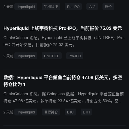
定价 73.33 美元，对应总股本约 4.04 亿股，隐含市值约 297 亿美元
2 天前
Hyperliquid
宇树科技
Pre-IPO
合约
溢价
（约合 2129 亿元人民币）。截至发稿，合约报价约 74 美元，对应
市值约 300 亿美元。 据招股书，宇树科技科创板 IPO 计划发行约 40
45 万股（占发行后总股本 10%），发行后总股本约 4.045 亿股，目
Hyperliquid 上线宇树科技 Pro-IPO，当前报价 75.02 美元
标发行估值约 420 亿元人民币（约 58-62 亿美元）。A 股询价结果
将于 8 月 5 日公布，预期发行价为 104 元人民币/股，打新时间为 8
ChainCatcher 消息，Hyperliquid 已上线宇树科技（UNITREE）Pro-
月 10 日。以预期发行价折算，Hyperliquid 当前价格较 A 股预期发行
IPO 并开始交易，目前报价 75.02 美元。
价溢价约 4.88 倍。
2 天前
Hyperliquid
UNITREE
Pro-IPO
数据：Hyperliquid 平台鲸鱼当前持仓 47.08 亿美元，多空
持仓比为 1
ChainCatcher 消息，据 Coinglass 数据，Hyperliquid 平台鲸鱼当前
持仓 47.08 亿美元，多单持仓 23.54 亿美元，持仓占比 50%，空单
持仓 23.54 亿美元，持仓占比 50%。多单盈亏 -1.2 亿美元，空单盈
2 天前
Hyperliquid
巨鲸持仓
BTC
ETH
亏 5,542.01 万美元。其中，巨鲸地址 0x0ddf..02 在 1700.06 美元价
格 3 倍全仓做空 ETH，目前未实现盈亏 -838.17 万美元。