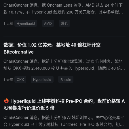
bit 上涨 61.78% 至 15.5 亿美元，XT.COM 上涨 48.34% 至 13.7 亿
ChainCatcher 消息，据 Onchain Lens 监测，AMD 过去 24 小时下
美元。 此外值得关注的是，入榜交易所中，有两家交易所 24h 成交
跌 10.17%，在 Hyperliquid 触发约 206 万美元爆仓，其中多单爆仓
额出现明显下滑。Coinbase 下降 16.92% 至 5667.43 万美元，Ond
约 196 万美元，空单爆仓约 10.1 万美元，受影响仓位 238 个。多单
1 天前
Hyperliquid
AMD
爆仓
o Perps 24h 成交额下降 4.00% 至 9112.92 万美元。
占总爆仓价值的 95%。AMD 此前公布第二季度营收 115.4 亿美元，
创历史新高，并发布高于预期的第三季度指引。
数据：价值 1.02 亿美元，某地址 40 倍杠杆开空
Bitcoin:native
ChainCatcher 消息，据链上分析师余烬监测，过去半小时内，某地
址从 OKX 提取 2,440,000 枚 U 并转入 Hyperliquid，随后以 40 倍杠
杆开空价值 1.02 亿美元的 Bitcoin:native，开空价为 64,202 美元，
1 天前
OKX
Hyperliquid
Bitcoin
清算价为 64,889 美元，清算价距离现价约 900 美元。
Hyperliquid 上线宇树科技 Pre-IPO 合约，盘前价格较 A
股预期发行价溢价近 5 倍
ChainCatcher 消息，据链上分析师 Ai 姨监测显示，去中心化交易平
台 Hyperliquid 已上线宇树科技（Unitree）Pre-IPO 永续合约，初始