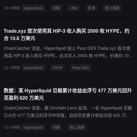
8.13 美元，清算价 6.74 美元，持仓规模约 285 万美元，已亏损约 1
10 小时前
Hyperliquid
巨鲸
LINK
多单
链上追踪
20 万美元，另支付约 18.68 万美元资金费。
Trade.xyz 首次使用其 HIP-3 收入购买 2000 枚 HYPE，约
合 10.8 万美元
ChainCatcher 消息，Hyperliquid 链上 Perp DEX Trade.xyz 首次使
用其 HIP-3 收入购买 HYPE，此次买入 2000 枚 HYPE，价值约 10.8
万美元。
12 小时前
Hyperliquid
HYPE
Perp DEX
数据：某 Hyperliquid 巨鲸累计收益由浮亏 477 万美元回升
至盈利 620 万美元
ChainCatcher 消息，据 Onchain Lens 监测，一名 Hyperliquid 巨鲸
已从约 477 万美元的浮亏中恢复，目前历史累计收益达到 620 万美
元。 其近期已平仓多头仓位中，MU 交易获利约 133 万美元，AMD
12 小时前
Hyperliquid
巨鲸
链上追踪
交易获利约 3.27 万美元。当前持仓包括：67150 股甲骨文多头仓