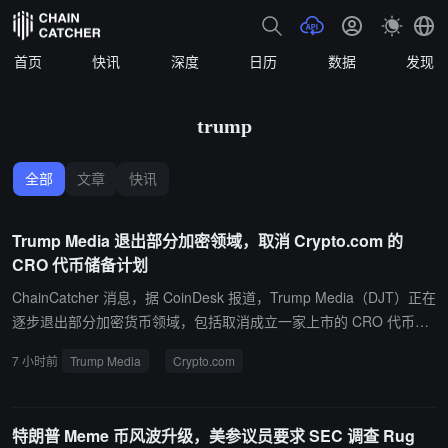
首页
快讯
深度
日历
数据
发现
trump
全部
文章
快讯
Trump Media 退出部分加密领域，取消 Crypto.com 的
CRO 代币储备计划
ChainCatcher 消息，据 CoinDesk 报道，Trump Media（DJT）正在
逐步退出部分加密货币领域，包括取消成立一家上市的 CRO 代币积
累公司的计划。该计划是在去年数字资产储备热潮的高峰期提出的。
7 小时前
Trump Media
Crypto.com
Trump Media、Crypto.com 和特殊目的收购公司 Yorkville Acquisitio
n 宣布，三方已共同终止 Trump Media Group CRO 战略计划，理由
是“当前市场状况以及业务和利益相关者优先事项的转变”。该计划原
特朗普 Meme 币风波升级，美参议员要求 SEC 调查 Rug
本旨在成立一家专注于积累 Cronos 原生代币并通过质押这些代币来