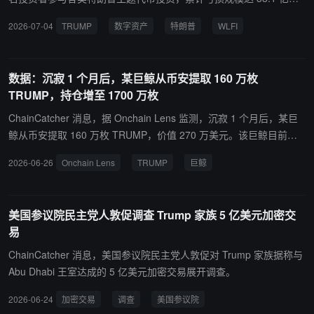
元。加密分析机构 Nansen 拆解交易机制表示，相关代币的手续费分
2026-07-04
TRUMP
数字资产
特朗普
WLFI
配规则令特朗普能够在币价上涨、下跌行情中双向获利，收益核心来
源于持续产生的交易手续费。 其旗下社交平台 Truth Social 多次推广
相关代币，进一步刺激市场交易活跃度，放大散户参与规模。资料显
数据：沉寂 1 个月后，某巨鲸从币安提取 160 万枚
示，特朗普 2024 年竞选阶段转变对加密货币的保守态度，布局数字
TRUMP，持仓增至 1700 万枚
资产商业化赛道；其就职前夕推出的 TRUMP 代币被市场定义为无实
际应用价值的纯投机资产，上线后经历大幅回调，大量高位入场散户
ChainCatcher 消息，据 Onchain Lens 监测，沉寂 1 个月后，某巨
深度套牢。
鲸从币安提取 160 万枚 TRUMP，价值 270 万美元。该巨鲸目前持
有 1700 万枚 TRUMP，价值 288 万美元。
2026-06-26
Onchain Lens
TRUMP
巨鲸
美国参议院民主党人敦促调查 Trump 家族 5 亿美元加密交
易
ChainCatcher 消息，美国参议院民主党人敦促对 Trump 家族据称与
Abu Dhabi 王室达成的 5 亿美元加密交易展开调查。
2026-06-24
加密交易
调查
美国参议院