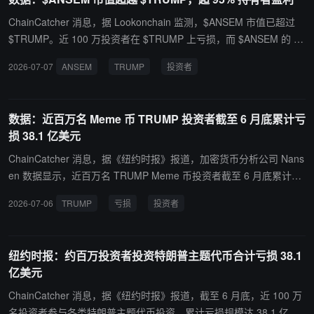
营亏损。
ChainCatcher 消息，据 Lookonchain 监测，$ANSEM 市值已超过
$TRUMP。近 100 万投资者在 $TRUMP 上亏损，而 $ANSEM 的 12
万名持有者中，超过 95% 目前处于盈利状态。
2026-07-07
ANSEM
TRUMP
投资者
数据：近百万名 Meme 币 TRUMP 投资者截至 6 月底累计亏
损 38.1 亿美元
ChainCatcher 消息，据《纽约时报》报道，加密货币分析公司 Nans
en 数据显示，近百万名 TRUMP Meme 币投资者截至 6 月底累计亏
损 38.1 亿美元，约 98.9 万个钱包处于亏损状态，占总买家约三分之
2026-07-06
TRUMP
亏损
投资者
二。该代币当前已较峰值下跌 97%。与此同时，约 50 万个钱包从 T
RUMP 代币中获利，总额约 40 亿美元。Nansen 报告指出，这部分
获利“反映了少数早期买家获取巨额收益，而广大散户承担了损失”。
纽约时报：约百万投资者投资特朗普主题代币合计亏损 38.1
特朗普本人通过该 Meme 币获利 6.36 亿美元，2025 年其所有商业
亿美元
投资总收益至少 22 亿美元。
ChainCatcher 消息，据《纽约时报》报道，截至 6 月底，近 100 万
名投资者参与各类特朗普主题代币投资，累计亏损规模达 38.1 亿美