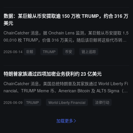
数据：某巨鲸从币安提取逾 150 万枚 TRUMP，约合 316 万
美元
ChainCatcher 消息，据 Onchain Lens 监测，某巨鲸从币安提取 1,5
00,010 枚 TRUMP，价值 316 万美元，随后该巨鲸将这些代币转入
新钱包。
2026-06-14
巨鲸
TRUMP
币安
链上追踪
特朗普家族通过四项加密业务获利约 23 亿美元
ChainCatcher 消息，美国总统特朗普及其家族通过 World Liberty Fi
nancial、TRUMP Meme 币、American Bitcoin 及 ALT5 Sigma（现
AI Financial）等四项加密业务累计获利约 23 亿美元，而相关投资者
2026-06-09
TRUMP
World Liberty Financial
法律行动
合计浮亏规模亦约为 23 亿美元。报道称，World Liberty Financial
代币销售收入中约 75% 流向特朗普家族。与此同时，TRUMP Meme
币价格较历史高点回撤约 97%，ALT5 Sigma 及 American Bitcoin 相
加载更多
关股票价格也出现大幅下跌。报道援引部分投资者观点称，其因“总