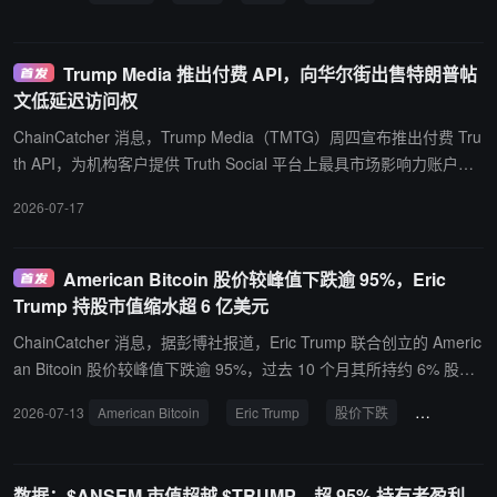
KX 等 CEX。
Trump Media 推出付费 API，向华尔街出售特朗普帖
文低延迟访问权
ChainCatcher 消息，Trump Media（TMTG）周四宣布推出付费 Tru
th API，为机构客户提供 Truth Social 平台上最具市场影响力账户
（包括美国总统特朗普）帖文的最快实时访问，目标客户为高频与算
2026-07-17
法交易公司，计划 8 月 1 日起向机构客户开放。 临时 CEO Kevin M
cGurn 表示市场已经在因 Truth Social 帖文而波动，该 API 提供直
接、授权的实时机器可读数据流，同时推进公司通过高利润经常性收
American Bitcoin 股价较峰值下跌逾 95%，Eric
入流将专有资产货币化的战略。特朗普的 Truth Social 帖文此前已多
Trump 持股市值缩水超 6 亿美元
次引发市场波动，最近的例子包括其关于美伊冲突的发文。 McGurn
ChainCatcher 消息，据彭博社报道，Eric Trump 联合创立的 Americ
还表示，此前有公司试图违规爬取 Truth Social 数据，我们将对那些
an Bitcoin 股价较峰值下跌逾 95%，过去 10 个月其所持约 6% 股份
不直接向我们获取数据的人制造大量摩擦。Truth Social 上其他主要
的市值缩水超过 6 亿美元。 公司本周实施 1 比 15 反向拆股以维持纳
账户包括小唐纳德·特朗普、埃里克·特朗普及 FBI 局长 Kash Patel。
2026-07-13
American Bitcoin
Eric Trump
股价下跌
比特币挖矿
斯达克上市资格，股价于周三创历史新低。American Bitcoin 仍坚持
比特币挖矿和增持策略，周一再增持 500 枚 BTC，持仓已超过 8000
枚；第一季度因比特币储备减值 1.172 亿美元，录得 1.182 亿美元经
数据：$ANSEM 市值超越 $TRUMP，超 95% 持有者盈利