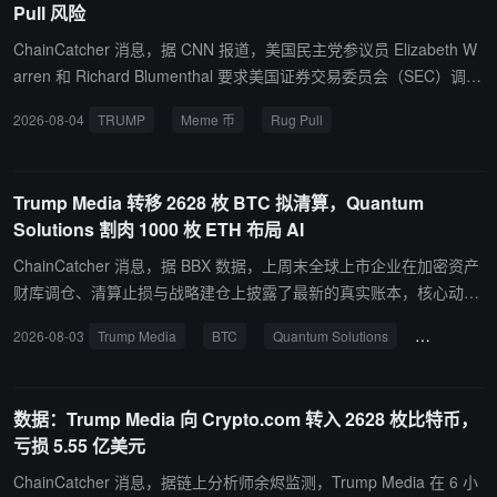
Pull 风险
获取额外收益的上市公司。Trump Media 于 2025 年 9 月斥资 1.05
亿美元购入 CRO 代币，这是其与 Crypto.com 更广泛合作的一部
ChainCatcher 消息，据 CNN 报道，美国民主党参议员 Elizabeth W
分，该合作计划将代币奖励整合到其产品中。消息公布后，CRO 价
arren 和 Richard Blumenthal 要求美国证券交易委员会（SEC）调查
格下跌了5%。此外，两家公司还终止了另一项合作，根据该合作，C
特朗普发行的 Meme 币 TRUMP，以确认该项目是否涉及欺诈或不当
2026-08-04
TRUMP
Meme 币
Rug Pull
rypto.com 原本将为 Yorkville America 旗下某些计划中的交易所交易
获利。两人在致 SEC 主席 Paul Atkins 的信中表示，特朗普 Meme
基金（ETF）提供服务。
币项目“可能构成非法骗局”，并要求监管机构调查该代币是否存在“非
法欺诈行为或促成不当利益获取”。据报道，特朗普在 2025 年就职前
Trump Media 转移 2628 枚 BTC 拟清算，Quantum
几天推出个人 Meme 币 TRUMP。该代币上线后价格一度飙升，202
Solutions 割肉 1000 枚 ETH 布局 AI
5 年 1 月 19 日市值达到约 90 亿美元峰值，但随后大幅下跌。目前
该代币市值已降至不足 4 亿美元，相较高点跌幅超过 95%。根据加
ChainCatcher 消息，据 BBX 数据，上周末全球上市企业在加密资产
密数据平台 CoinMarketCap 数据，在高位买入的投资者目前面临约
财库调仓、清算止损与战略建仓上披露了最新的真实账本，核心动态
97% 的亏损。区块链分析公司 Nansen 此前引用数据显示，截至 6
如下： Trump Media 巨亏转移 2,628 枚 BTC 至交易所：Trump Me
2026-08-03
Trump Media
BTC
Quantum Solutions
ETH
月底，接近 100 万名投资者因该 Meme 币亏损，总损失规模约 38
dia (NASDAQ: $DJT) 于周六（8 月 1 日）将其持有的 2,628 枚 BTC
亿美元。特朗普 Meme 币约 80% 的供应量由特朗普组织相关实体持
（价值约 1.65 亿美元）转入 Crypto.com 交易所，市场预期其将进
有。特朗普此前曾表示，自己遵守法律，并让家人管理个人财务相关
一步变现。公司去年以 118,529 美元均价购入 11,542 枚 BTC，今年
数据：Trump Media 向 Crypto.com 转入 2628 枚比特币，
事务。Elizabeth Warren 和 Richard Blumenthal 在信中重点关注该
已累计卖出 7,281 枚 BTC（均价约 $74,860），实现亏损 3.18 亿美
亏损 5.55 亿美元
项目是否类似加密行业中的 Rug Pull（跑路骗局）。他们认为，即使
元；目前仍持有 4,261 枚 BTC（浮亏 2.37 亿美元），总体累计亏损/
不是传统意义上的突然撤资式跑路，也可能属于通过逐步撤出市场支
浮亏高到 5.55 亿美元。 Quantum Solutions 抛售 1,000 枚 ETH 资
ChainCatcher 消息，据链上分析师余烬监测，Trump Media 在 6 小