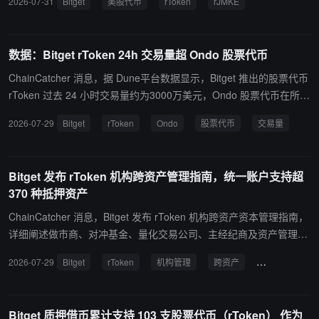
2026-07-31
Bitget
美股代币
rToken
rJMKE
码（如英伟达为 rNVDA）为标识的 rToken，由 Bitget 旗下持牌 RW
A 协议 Reality 发行，通过与合规券商 Alpaca 合作直连纳斯达克、纽
交所等全球流动性池。其特点包括：底层资产 1:1 储备并由持牌托管
数据：Bitget rToken 24h 交易量超 Ondo 股票代币
机构托管、股票股息以代币形式 1:1 派发、支持公司行为（拆合股
等）同步映射，且持仓可作为统一账户及 U 本位合约的联合保证金，
ChainCatcher 消息，据 Dune平台数据显示，Bitget 推出的股票代币
让用户在持有全球股票资产的同时，仍能灵活管理资金。
rToken 过去 24 小时交易量约为3000万美元，Ondo 股票代币在所有
CEX 和 DEX 的总交易量约为2500万美元。 Ondo 是最早涉足股票代
2026-07-29
Bitget
rToken
Ondo
股票代币
交易量
币的RWA协议，其资产此前曾上线 Binance Wallet、Bitget、Gate等
平台，峰值日交易量达到 6.2亿，但随着各家交易平台开始推出自己
的股票代币，Ondo近期整体交易量较年初有大幅回落。
Bitget 发布 rToken 机构跨资产管理指南，统一账户支持超
370 种抵押资产
ChainCatcher 消息，Bitget 发布 rToken 机构跨资产资本管理指南，
详细阐述做市商、对冲基金、量化交易公司、主经纪商及资产管理公
司如何利用其跨资产统一账户（UTA），提升加密货币与代币化美股
2026-07-29
Bitget
rToken
机构管理
跨资产
资本效率
之间的资本效率。该指南聚焦投资组合构建与融资策略，涵盖跨资产
抵押、股息套利，以及平衡资本效率与风险隔离的借贷结构等核心交
易场景，为机构优化多资产配置提供实用框架。 目前，Bitget 跨资产
Bitget 质押借币累计支持 103 支股票代币（rToken） 作为