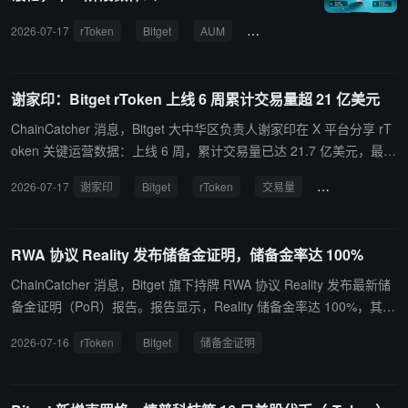
通过与合规券商 Alpaca 合作直连纳斯达克、纽交所等全球流动性
2026-07-17
rToken
Bitget
AUM
美股代币
统一账户
池。其特点包括：底层资产 1:1 储备并由持牌托管机构托管、股票股
息以代币形式 1:1 派发、拆合股等公司行为同步映射，且持仓可作为
统一账户及 U 本位合约的联合保证金，让用户在持有全球股票资产的
谢家印：Bitget rToken 上线 6 周累计交易量超 21 亿美元
同时，仍能灵活管理资金。
ChainCatcher 消息，Bitget 大中华区负责人谢家印在 X 平台分享 rT
oken 关键运营数据：上线 6 周，累计交易量已达 21.7 亿美元，最近
7 天日均交易量约 8,000 万美元；当前用户 AUM 达 1.03 亿美元。
2026-07-17
谢家印
Bitget
rToken
交易量
美股流动性
谢家印强调，所有数据均可通过 Reality 平台公开查询，相关资产信
息透明可验证，不存在黑盒。目前，Bitget rToken 美股流动性位居全
球第一。
RWA 协议 Reality 发布储备金证明，储备金率达 100%
ChainCatcher 消息，Bitget 旗下持牌 RWA 协议 Reality 发布最新储
备金证明（PoR）报告。报告显示，Reality 储备金率达 100%，其发
行的代币化股票 rToken 均与底层美股资产 1:1 锚定。 该储备金数据
2026-07-16
rToken
Bitget
储备金证明
每日更新，并由美国审计机构 The Network Firm 独立审验，资产托
管于 FINRA 注册、SIPC 保护的美国证券经纪商 Alpaca Securities L
LC，受纽约州法律监管，形成发行、审验与托管三方独立的透明架