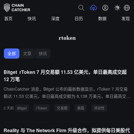
首页
快讯
深度
日历
数据
发现
rtoken
全部
文章
快讯
Bitget rToken 7 月交易额 11.53 亿美元，单日最高成交超
12 万笔
ChainCatcher 消息，Bitget 公布的最新数据显示，rToken 7 月交易
额达 11.53 亿美元，单日最高成交额为 8,138 万美元，单日最高交易
笔数 127,691 笔。目前，rToken 管理资产规模（AUM）已增至 1.6
2 天前
Bitget
rToken
交易额
美股
流动性
亿美元。 随着交易活跃度提升，rToken 的全时段交易需求进一步释
放。统计显示，约三分之一的 rToken 交易发生在传统美股休市时
段，反映出用户在常规交易时段之外仍有较强的美股交易需求，也为
Reality 与 The Network Firm 升级合作，拟提供每日美股代
非交易时段的流动性提供了新的增长空间。