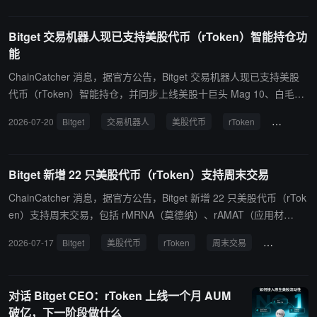
货带单保持一致。同时，美股 rToken 采用全新 K 线图表，支持复权
价格设置，消除拆合股等事件对历史价格走势的影响。 当相关 rToke
Bitget 交易机器人现已支持美股代币（rToken）智能持仓功
n 发生拆股、合股或分红事件时，对应币对将暂时停止新增 Order Tr
能
acking 买入，但不影响卖出。期间，系统会对持仓进行盈亏快照和分
润结算，并将相关 rToken 资产及现金或股票派息统一划转至用户主
ChainCatcher 消息，据官方公告，Bitget 交易机器人现已支持美股
账户。相关事件处理完成后，币对将恢复正常带单/ Order Tracking
代币（rToken）智能持仓，并同步上线美股十巨头 Mag 10、白毛股
交易。用户可将 App 升级至 v2.89.0 版本以体验此功能。
神持仓、马斯克概念等多款推荐组合，支持用户一键复制持仓与自动
2026-07-20
Bitget
交易机器人
美股代币
rToken
智能持仓
管理仓位。 用户可进入「交易机器人」并选择「智能持仓」，在推荐
组合中选择想创建的持仓，输入投资额后完成建仓；也可通过手动创
建，自行配置支持的股票 rToken 及加密货币，设置各币种目标比例
Bitget 新增 22 只美股代币（rToken）支持周末交易
及再平衡条件，并完成创建。App 用户可升级至最新版以体验该功
能。 据悉，以字母 r + 股票代码（如英伟达为 rNVDA）为标识的 rTo
ChainCatcher 消息，据官方公告，Bitget 新增 22 只美股代币（rTok
ken，由 Bitget 旗下持牌 RWA 协议 Reality 发行，通过与合规券商 A
en）支持周末交易，包括 rMRNA（莫德纳）、rAMAT（应用材
lpaca 合作直连纳斯达克、纽交所等全球流动性池。其特点包括：底
料）、rORCL（甲骨文）等标的。本次更新后，平台支持周末交易的
2026-07-17
Bitget
美股代币
rToken
周末交易
股票代码
层资产 1:1 储备并由持牌托管机构托管、股票股息以代币形式 1:1 派
股票代币数量增至 61 只。 在美股休市期间，平台将基于周五收盘
发、支持公司行为（拆合股等）同步映射，且持仓可作为统一账户及
价、做市商报价及市场预期综合生成周末连续交易价格。该功能支持
U 本位合约的联合保证金，让用户在持有全球股票资产的同时，仍能
限价单及止盈止损设置。为防范异常波动，系统对周末限价单设有约
对话 Bitget CEO：rToken 上线一个月 AUM
灵活管理资金。
±20% 的保护限制。 据悉，以字母 r + 股票代码（如英伟达为 rNVD
破亿，下一阶段做什么
A）为标识的 rToken，由 Bitget 旗下持牌 RWA 协议 Reality 发行，