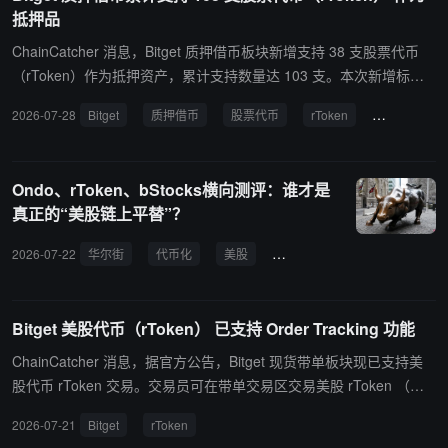
统一账户（UTA）支持超过 370 种可抵押资产，其中包括 105 种代
抵押品
币化美股。符合条件的加密资产与代币化股票可进入同一保证金体
系，共享抵押品并抵扣保证金需求，帮助机构减少分散在交易所与券
ChainCatcher 消息，Bitget 质押借币板块新增支持 38 支股票代币
商账户中的闲置资金。 Bitget CEO Gracy Chen 表示，机构并不缺少
（rToken）作为抵押资产，累计支持数量达 103 支。本次新增标的
股票市场准入，真正的挑战在于如何让资金在不同市场间高效运转。
包括 rIBM、rTQQQ、rNOK 等热门美股与 ETF，覆盖科技、消费、
2026-07-28
Bitget
质押借币
股票代币
rToken
抵押资产
随着代币化资产逐步进入机构投资组合，在统一框架下管理加密资产
金融等多元板块。持有相关股票代币的用户现可将其作为抵押物借入
与代币化股票，将为风险管理及资产配置提供更多可能。
USDT、USDC 等主流资产及 100+ 种加密资产，在不卖出持仓的情
况下释放资金流动性。具体抵押参数可参阅 Bitget 官方平台。 据
Ondo、rToken、bStocks横向测评：谁才是
悉，以字母 r + 股票代码（如英伟达为 rNVDA）为标识的 rToken，
真正的“美股链上平替”？
由 Bitget 旗下持牌 RWA 协议 Reality 发行，通过与合规券商 Alpaca
合作直连纳斯达克、纽交所等全球流动性池。其特点包括：底层资产
2026-07-22
华尔街
代币化
美股
交易所
流动性
rToke
1:1 储备并由持牌托管机构托管、股票股息以代币形式 1:1 派发、支
持公司行为（拆合股等）同步映射，且持仓可作为统一账户及 U 本位
合约的联合保证金。
Bitget 美股代币（rToken） 已支持 Order Tracking 功能
ChainCatcher 消息，据官方公告，Bitget 现货带单板块现已支持美
股代币 rToken 交易。交易员可在带单交易区交易美股 rToken （如 r
TSLA、rNVDA 等），Order Tracking 用户则可自动跟随交易员的开
2026-07-21
Bitget
rToken
仓信号。相关开平仓、订单记录、分润机制等操作逻辑与现有加密现