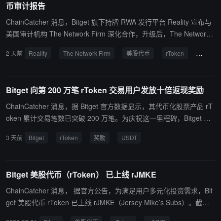
币审计报告
ChainCatcher 消息，Bitget 旗下持牌 RWA 发行平台 Reality 宣布与
美国审计机构 The Network Firm 深化合作，升级后，The Network
Firm 将根据美国注册会计师协会（AICPA）制定的鉴证标准，为 Re
2 天前
Reality
The Network Firm
美股代币
rToken
审计报
ality 发行的美股代币 rToken 提供每日储备证明（PoR）审计报告，
旨在验证每枚已发行 rToken 均与托管账户中对应的股票或 ETF 资产
相匹配。相关底层股票与 ETF 继续由 FINRA 注册、SIPC 保护的美
Bitget 向第 200 万笔 rToken 交易用户发放十倍返现奖励
国证券经纪商 Alpaca Securities LLC 托管，形成发行、审验与托管
三方独立的透明架构。 Reality 发行的美股代币 rToken 目前已支持 6
ChainCatcher 消息，据 Bitget 官方数据显示，其代币化股票产品 rT
34 只代币化股票及 ETF，并与 Bitget 生态深度整合，可用于统一账
oken 累计交易笔数已突破 200 万笔。为庆祝这一里程碑，Bitget 宣
户保证金、质押借贷等核心场景。此前数据显示，Bitget 股票代币 rT
布向完成第 200 万笔 rToken 交易的幸运用户发放惊喜奖励。该笔订
3 天前
Bitget
rToken
奖励
USDT
oken 上线一个月后管理资产规模（AUM）突破 1 亿美元。
单成交金额为 162.345 USDT，平台按照交易金额的 10 倍，向其发
放 1,623.45 USDT 奖励。
Bitget 美股代币（rToken） 已上线 rJMKE
ChainCatcher 消息， 据官方公告，为满足用户多元化投资需求，Bit
get 美股代币 rToken 已上线 rJMKE（Jersey Mike’s Subs）。截至
目前，Bitget 平台共支持 608 只美股代币。 据悉，以字母 r + 股票代